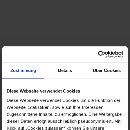
Hauptpumpstation
(860m)
Mittelstation
(1300m)
Terzerhaus
(1626m)
Quelle:
Bergbahnen Mitterbach GmbH
Zustimmung
Details
Über Cookies
Diese Webseite verwendet Cookies
Freitag, 07.08.2026
Diese Webseite verwendet Cookies um die Funktion der
Bis zum Nachmittag hört es zu regnen auf, der Rest
Webseite, Statistiken, sowie auf Ihre Interessen
des Tages verläuft freundlich.
zugeschnittene Inhalte, zu ermöglichen. Eine Weitergabe
dieser Daten erfolgt ausschließlich pseudonymisiert. Mit
tagsüber
Klick auf „Cookies zulassen“ können Sie unsere