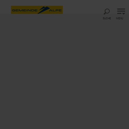
Direkt zur Hauptnavigation
Direkt zur Volltextsuche
Direkt zum Inhalt
SUCHE
MENÜ
Startseite
Wetter Gemeindealpe
Wetter Gemeindealpe
Heute
Morgen
Übermorgen
Aktuelle Werte
07.08.2026 05:50:05
Talstation
(800m)