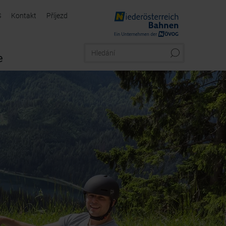
S
Kontakt
Příjezd
a
e