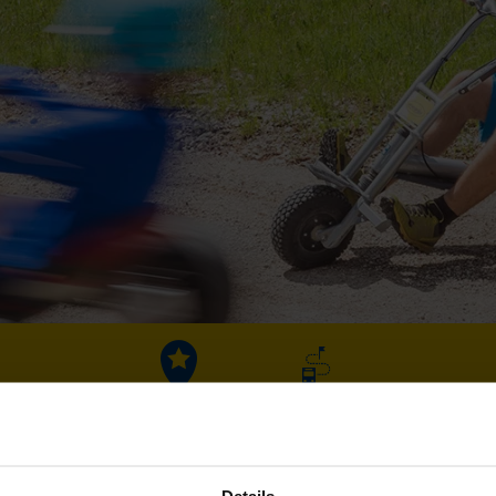
Fakta
Příjezd