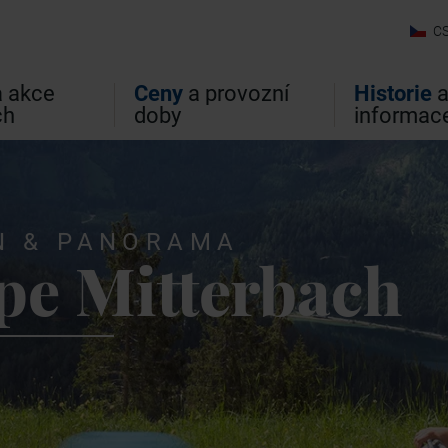
C
 akce
Ceny
a provozní
Historie
ch
doby
informac
N & PANORAMA
pe Mitterbach