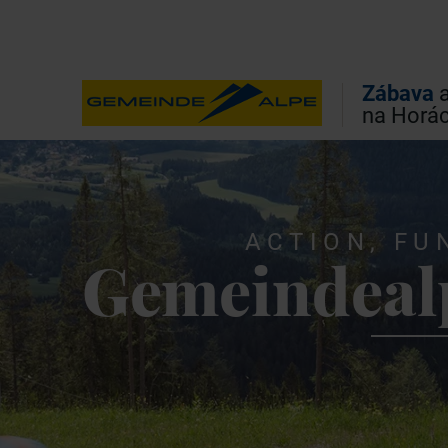
Přímo k hlavní navigaci
Přímo k vyhledávání plného textu
Přímo k obsahu
Zábava
a
na Horá
ACTION, FU
Gemeindeal