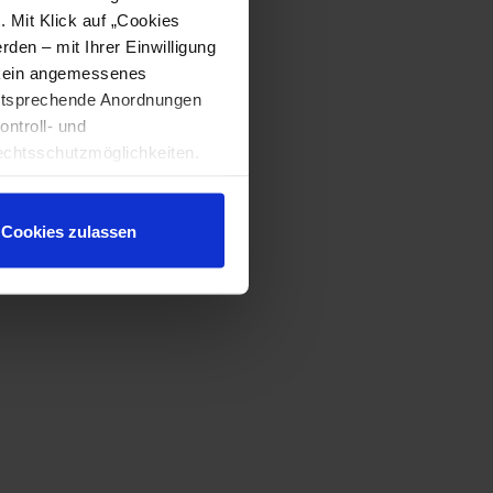
. Mit Klick auf „Cookies
den – mit Ihrer Einwilligung
t kein angemessenes
entsprechende Anordnungen
ontroll- und
chtsschutzmöglichkeiten.
ten gewährt. Wir leiten nur
echnische Informationen wie
tere Details betreffend
Cookies zulassen
ärung
.