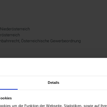
Niederösterreich
rösterreich
senbahnrecht, Österreichische Gewerbeordnung
 und zur Agentur für Passagier- und Fahrgastrechte
Details
Cookies
echtlichen Streitigkeiten hat die EU eine Online-
kies um die Funktion der Webseite, Statistiken, sowie auf Ihr