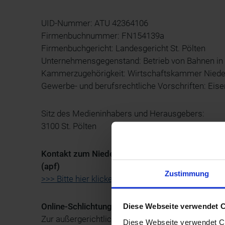
UID-Nummer: ATU 42364106
Firmenbuchnummer: FN154139a
Firmenbuchgericht: Landesgericht St. Pölten
Unternehmensgegenstand: Betrieb von Bahnen in 
Kammerzugehörigkeit: Wirtschaftskammer Niede
Gewerbe- und berufsrechtliche Vorschriften: Ei
Sitz des Medieninhabers und Herausgebers:
3100 St. Pölten
Kontakt zum Niederösterreich Bahnen Infocenter
(apf)
Zustimmung
>>> Bitte hier klicken <<<
Online-Schlichtungsplattform
Diese Webseite verwendet 
Zur außergerichtlichen Beilegung von verbraucherr
Diese Webseite verwendet Coo