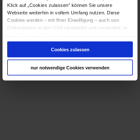
Klick auf „Cookies zulassen“ können Sie unsere
Webseite weiterhin in vollem Umfang nutzen. Diese
Cookies werden – mit Ihrer Einwilligung – auch von
Drittanbietern in den USA verarbeitet und verwendet. In
den USA besteht derzeit kein angemessenes
Datenschutzniveau, und es ist nicht ausgeschlossen,
Cookies zulassen
dass staatliche Sicherheitsbehörden entsprechende
Anordnungen gegenüber den Drittanbietern (Google,
Meta Platforms, Inc.) treffen, um Zugriff zu Daten zu
nur notwendige Cookies verwenden
Kontroll- und Überwachungszwecken zu erhalten.
Dagegen gibt es keine wirksamen Rechtsbehelfe und
Rechtsschutzmöglichkeiten. Zudem werden von den
USA keine geeigneten Garantien für den Schutz
personenbezogener Daten gewährt. Wir leiten nur Ihre IP-
Adresse (in gekürzter Form, sodass keine eindeutige
Zuordnung möglich ist) sowie technische Informationen
wie Browser, Internetanbieter, Endgerät und
Bildschirmauflösung an Google bzw. Meta weiter. Weitere