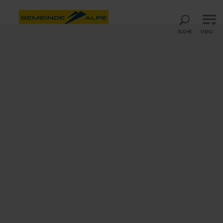
Direkt zur Hauptnavigation
Direkt zur Volltextsuche
Direkt zum Inhalt
SUCHE
MENÜ
Startseite
Webcams
Webcams
Webcams