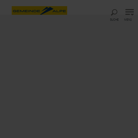
Direkt zur Hauptnavigation
Direkt zur Volltextsuche
Direkt zum Inhalt
SUCHE
MENÜ
ACTION, FUN & BERGPANORAMA
Gemeindealpe Mitterbach
©