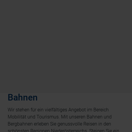
Escape Trail: Das Geheimnis der
Gemeindealpe
Natur und Rätselspaß für Gruppen von 2 - 8
Personen ab 14 Jahren
Wir sind die Niederösterreich
Bahnen
Wir stehen für ein vielfältiges Angebot im Bereich
Mobilität und Tourismus. Mit unseren Bahnen und
Bergbahnen erleben Sie genussvolle Reisen in den
schönsten Regionen Niederösterreichs. Steigen Sie ein