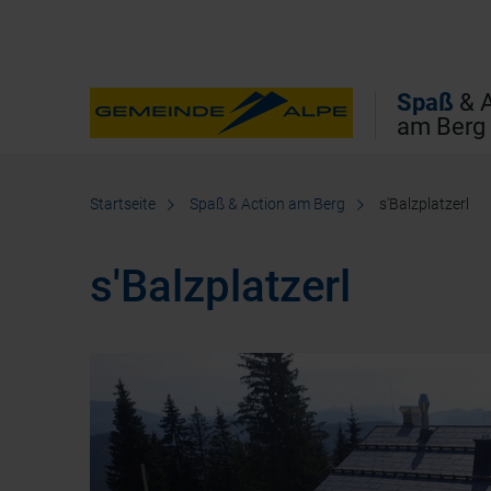
Direkt zur Hauptnavigation
Direkt zur Volltextsuche
Direkt zum Inhalt
Spaß
& A
am Berg
Startseite
Spaß & Action am Berg
s'Balzplatzerl
s'Balzplatzerl