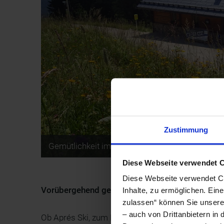
Zustimmung
Gemütlichkeit im s'Balzplatzerl erleben
Diese Webseite verwendet 
Diese Webseite verwendet Coo
Vorübergehend geschlossen!
Inhalte, zu ermöglichen. Ein
zulassen“ können Sie unsere 
– auch von Drittanbietern i
Ob Aprés Ski, zum Relaxen, als gelungener Absch