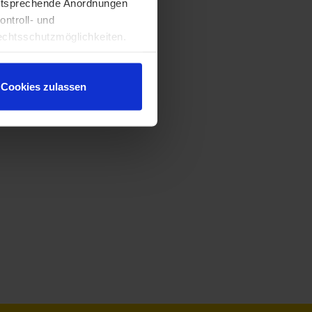
entsprechende Anordnungen
ontroll- und
chtsschutzmöglichkeiten.
ten gewährt. Wir leiten nur
echnische Informationen wie
tere Details betreffend
Cookies zulassen
ärung
.