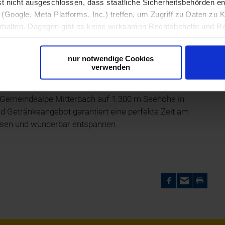
st nicht ausgeschlossen, dass staatliche Sicherheitsbehörden 
 - die gemütliche Hütte „s’Balzplatzerl“ mit 50
(Google, Meta Platforms, Inc.) treffen, um Zugriff zu Daten zu K
t uriges Hüttenflair mit regionalen Schmankerln.
alten. Dagegen gibt es keine wirksamen Rechtsbehelfe und Re
ine geeigneten Garantien für den Schutz personenbezogener Da
zplätzen und herrlichem Bergpanorama heimische
r Form, sodass keine eindeutige Zuordnung möglich ist) sowie t
e zünftige Jause. Auch die riesige Auswahl an
nur notwendige Cookies
ndgerät und Bildschirmauflösung an Google bzw. Meta weiter. Wei
verwenden
e wert!
späteren Deaktivierung finden Sie in unserer
Datenschutzerkl
der Gemeindealpe Mitterbach auf 1.300 m Seehöhe in
d Getränkeangebot garantiert eine perfekte Zeit am
lassen und wunderbar entspannen.