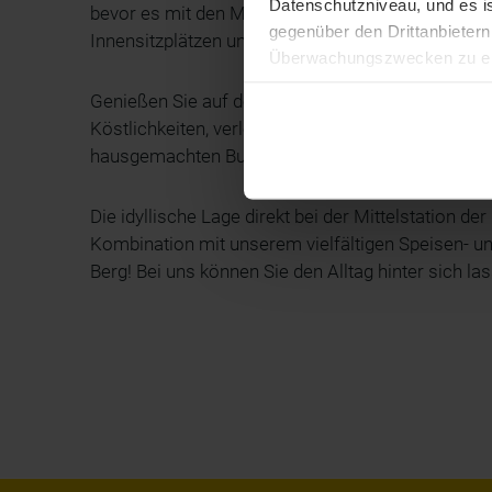
Datenschutzniveau, und es i
bevor es mit den Mountaincarts weiter ins Tal geht
gegenüber den Drittanbietern 
Innensitzplätzen und Blick auf den Erlaufsee biete
Überwachungszwecken zu erh
Zudem werden von den USA ke
Genießen Sie auf der Sonnenterrasse mit 80 Sit
Ihre IP-Adresse (in gekürzte
Köstlichkeiten, verlockende Mehlspeisen oder ein
Browser, Internetanbieter, E
hausgemachten Burgervariationen sind eine Sünd
Cookies und einer möglichen 
Die idyllische Lage direkt bei der Mittelstation 
Kombination mit unserem vielfältigen Speisen- un
Berg! Bei uns können Sie den Alltag hinter sich 