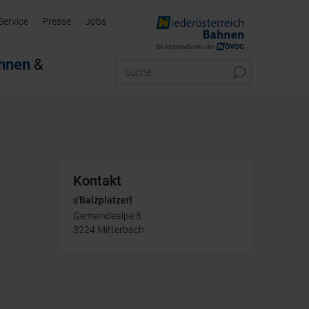
Service
Presse
Jobs
hnen
&
Kontakt
s'Balzplatzerl
Gemeindealpe 8
3224
Mitterbach
AT