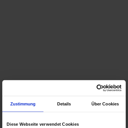
Jídlo a pití
Vychutnejte si regionální a vřelou pohostinnost v
hostinci "Zum Sessellift
" u dolní stanice, v rustikální
restauraci
s'Balzplatzerl
u prostřední stanice a v
moderní
horské restauraci Terzerhaus
přímo na vrcholu.
V zimě doplňuje gastronomickou nabídku tradiční
hostinec "zum Bäreneck"
.
Doba jízdy lanovkou
Doba jízdy z údolní stanice k prostřední stanici se
čtyřsedačkovou lanovkou
"Bodenbauer-Express
" je v
létě i v zimě přibližně 10 minut.
Cesta dvousedačkovou lanovkou
"Gipfelbahn
" z
prostřední stanice na vrchol trvá v létě přibližně 15
Zustimmung
Details
Über Cookies
minut a v zimě přibližně 7 minut.
Panoramatická okružní procházka
Diese Webseite verwendet Cookies