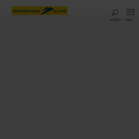
Přímo k hlavní navigaci
Přímo k vyhledávání plného textu
Přímo k obsahu
HLEDÁNÍ
MENU
Startseite
Metan-Navigation Header
Fakta
Fakta
Tipy pro váš výlet
Provozní doba
Podrobnosti o letní provozní době Gemeindealpe
Mitterbach najdete
zde
.
Ceny
Informace o cenách letní sezóny najdete
zde
.
Kočárky