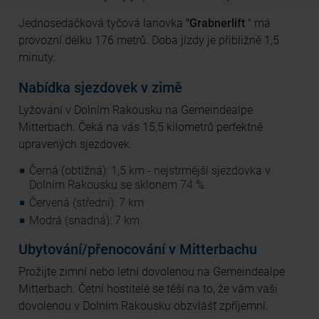
Adresse (in gekürzter Form, sodass keine eindeutige
Zuordnung möglich ist) sowie technische Informationen
Jednosedačková tyčová lanovka
"Grabnerlift
" má
wie Browser, Internetanbieter, Endgerät und
provozní délku 176 metrů. Doba jízdy je přibližně 1,5
Bildschirmauflösung an Google bzw. Meta weiter. Weitere
minuty.
Details betreffend Cookies und einer möglichen späteren
Nabídka sjezdovek v zimě
Deaktivierung finden Sie in unserer
Datenschutzerklärung
.
Lyžování v Dolním Rakousku na Gemeindealpe
Mitterbach. Čeká na vás 15,5 kilometrů perfektně
upravených sjezdovek.
Černá (obtížná): 1,5 km - nejstrmější sjezdovka v
Dolním Rakousku se sklonem 74 %.
Červená (střední): 7 km
Modrá (snadná): 7 km
Ubytování/přenocování v Mitterbachu
Prožijte zimní nebo letní dovolenou na Gemeindealpe
Mitterbach. Četní hostitelé se těší na to, že vám vaši
dovolenou v Dolním Rakousku obzvlášť zpříjemní.